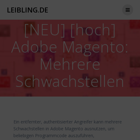
Zum
LEIBLING.DE
Inhalt
springen
[NEU] [hoch]
Adobe Magento:
Mehrere
Schwachstellen
Ein entfernter, authentisierter Angreifer kann mehrere
Schwachstellen in Adobe Magento ausnutzen, um
beliebigen Programmcode auszuführen,