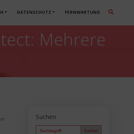
CH
DATENSCHUTZ
FERNWARTUNG
otect: Mehrere
Suchen
um
Search
for: