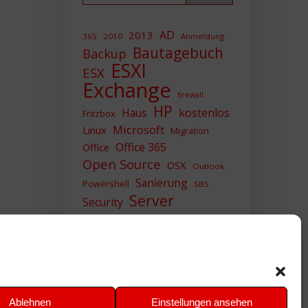
AD
2013
365
2010
Anmeldung
Bautagebuch
Backup
ESXI
ESX
Exchange
firewall
HP
Haus
kostenlos
Fritzbox
Microsoft
Linux
Migration
Office 365
Office
Open Source
OSX
Outlook
Sanierung
Powershell
SBS
Server
Security
Sicherheit
SIEM
Sicherung
Sophos
SSL
Ubuntu
Update
UTM
Upgrade
Veeam
VCSA
VCenter
VMWare
VPN
WAZUH
Ablehnen
Einstellungen ansehen