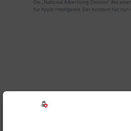
Die „National Advertising Division“ des ame
für Apple Intelligence. Der Konzern hat nun 
Beitragsnavigation