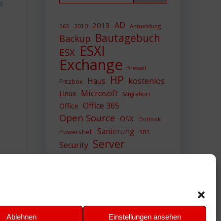
e
AD
2013
365
2010
Anmeldung
Bautagebuch
Backup
ESXI
ESX
Exchange
firewall
HP
Haus
kostenlos
Fritzbox
Microsoft
Linux
Migration
Office 365
Office
Open Source
OSX
Outlook
Sanierung
Powershell
SBS
Server
Security
Sicherheit
SIEM
Sicherung
Sophos
SSL
Ubuntu
Update
UTM
Upgrade
Veeam
VCSA
VCenter
VMWare
VPN
WAZUH
Ablehnen
Einstellungen ansehen