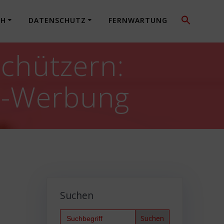
CH
DATENSCHUTZ
FERNWARTUNG
chützern:
ce-Werbung
Suchen
Search
for: