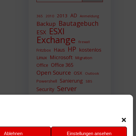
AD
2013
365
2010
Anmeldung
Bautagebuch
Backup
ESXI
ESX
Exchange
firewall
HP
Haus
kostenlos
Fritzbox
Microsoft
Linux
Migration
Office 365
Office
Open Source
OSX
Outlook
Sanierung
Powershell
SBS
Server
Security
Sicherheit
SIEM
Sicherung
Sophos
SSL
Ubuntu
Update
UTM
Upgrade
Veeam
VCSA
VCenter
VMWare
VPN
WAZUH
Ablehnen
Einstellungen ansehen