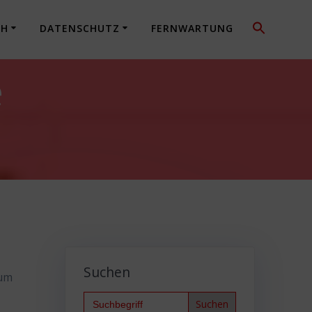
CH
DATENSCHUTZ
FERNWARTUNG
e
Suchen
 um
Search
for: