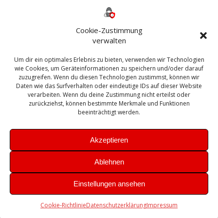
Backup
AD
2013
365
2010
Anmeldung
ESXI
Bautagebuch
ESX
Exchange
HP
Haus
Fritzbox
firewall
Cookie-Zustimmung
Microsoft
kostenlos
Linux
Office
Migration
verwalten
Open Source
Office 365
OSX
Powershell
Outlook
Server
Um dir ein optimales Erlebnis zu bieten, verwenden wir Technologien
Sicherheit
Sanierung
Security
SBS
wie Cookies, um Geräteinformationen zu speichern und/oder darauf
Sophos
SSL
Ubuntu
SIEM
Sicherung
zuzugreifen. Wenn du diesen Technologien zustimmst, können wir
Update
UTM
Veeam
Daten wie das Surfverhalten oder eindeutige IDs auf dieser Website
VCSA
Upgrade
VCenter
verarbeiten. Wenn du deine Zustimmung nicht erteilst oder
Windows
VMWare
VPN
WAZUH
zurückziehst, können bestimmte Merkmale und Funktionen
Zertifikat
beeinträchtigt werden.
Akzeptieren
Ablehnen
© 2026 Leibling.de. Erstellt mit WordPress und dem
Highlight
Einstellungen ansehen
Theme
Cookie-Richtlinie
Datenschutzerklärung
Impressum