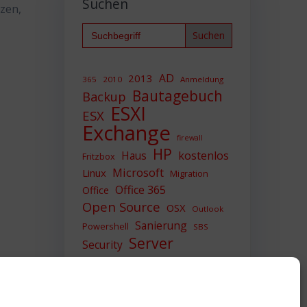
Suchen
tzen,
Search
for:
AD
2013
365
2010
Anmeldung
Bautagebuch
Backup
ESXI
ESX
Exchange
firewall
HP
Haus
kostenlos
Fritzbox
Microsoft
Linux
Migration
Office 365
Office
Open Source
OSX
Outlook
Sanierung
Powershell
SBS
Server
Security
Sicherheit
SIEM
Sicherung
Sophos
SSL
Ubuntu
Update
UTM
Upgrade