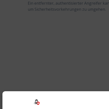
Ein entfernter, authentisierter Angreifer k
um Sicherheitsvorkehrungen zu umgehen.
Beitragsnavigation