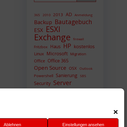
AD
2013
365
2010
Anmeldung
Bautagebuch
Backup
ESXI
ESX
Exchange
firewall
HP
Haus
kostenlos
Fritzbox
Microsoft
Linux
Migration
Office 365
Office
Open Source
OSX
Outlook
Sanierung
Powershell
SBS
Server
Security
Sicherheit
SIEM
Sicherung
Sophos
SSL
Ubuntu
Update
UTM
Upgrade
Veeam
VCSA
VCenter
VMWare
VPN
WAZUH
Ablehnen
Einstellungen ansehen