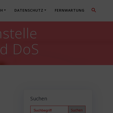
CH
DATENSCHUTZ
FERNWARTUNG
stelle
nd DoS
Suchen
Search
for: