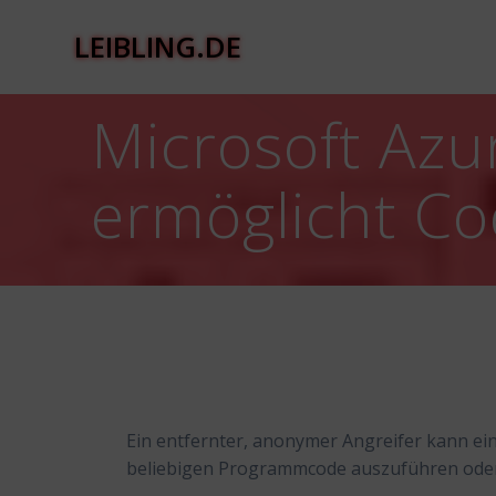
Zum
Inhalt
LEIBLING.DE
springen
Microsoft Azu
ermöglicht C
Ein entfernter, anonymer Angreifer kann ei
beliebigen Programmcode auszuführen oder 