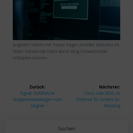
Angreifer hatten mit Power Pages erstellte Websites im
Visier. Schadcode hätte durch Bing-Schwachstelle
schlüpfen können.
Beitragsnavigation
Zurück:
Nächster:
Vorheriger
Nächster
Signal: Gefährliche
Cisco Live 2025: AI
Beitrag:
Beitrag:
Gruppeneinladungen vom
Defense für sichere KI-
Gegner
Nutzung
Suchen