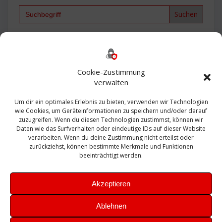
Search
for:
Backup
AD
2013
365
2010
Anmeldung
ESXI
Bautagebuch
ESX
Exchange
HP
Haus
Fritzbox
firewall
Cookie-Zustimmung
Microsoft
kostenlos
Linux
Office
Migration
verwalten
Open Source
Office 365
OSX
Powershell
Outlook
Server
Um dir ein optimales Erlebnis zu bieten, verwenden wir Technologien
Sicherheit
Sanierung
Security
SBS
wie Cookies, um Geräteinformationen zu speichern und/oder darauf
Sophos
SSL
Ubuntu
SIEM
Sicherung
zuzugreifen. Wenn du diesen Technologien zustimmst, können wir
Update
UTM
Veeam
Daten wie das Surfverhalten oder eindeutige IDs auf dieser Website
VCSA
Upgrade
VCenter
verarbeiten. Wenn du deine Zustimmung nicht erteilst oder
Windows
VMWare
VPN
WAZUH
zurückziehst, können bestimmte Merkmale und Funktionen
Zertifikat
beeinträchtigt werden.
Akzeptieren
Ablehnen