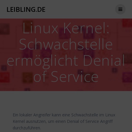
Zum
LEIBLING.DE
Inhalt
springen
Linux Kernel:
Schwachstelle
ermöglicht Denial
of Service
Ein lokaler Angreifer kann eine Schwachstelle im Linux
Kernel ausnutzen, um einen Denial of Service Angriff
durchzuführen.