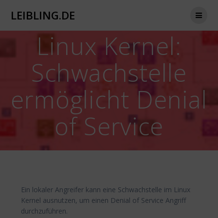
Zum
LEIBLING.DE
Inhalt
springen
Linux Kernel:
Schwachstelle
ermöglicht Denial
of Service
Ein lokaler Angreifer kann eine Schwachstelle im Linux
Kernel ausnutzen, um einen Denial of Service Angriff
durchzuführen.