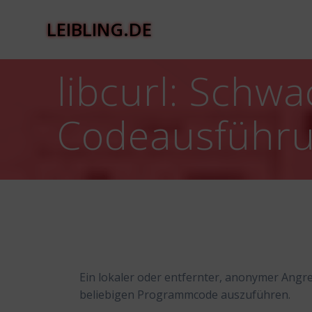
Zum
Inhalt
LEIBLING.DE
springen
libcurl: Schwa
Codeausführ
Ein lokaler oder entfernter, anonymer Angre
beliebigen Programmcode auszuführen.