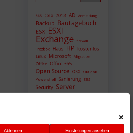
AD
2013
365
2010
Anmeldung
Bautagebuch
Backup
ESXI
ESX
Exchange
firewall
HP
Haus
kostenlos
Fritzbox
Microsoft
Linux
Migration
Office 365
Office
Open Source
OSX
Outlook
Sanierung
Powershell
SBS
Server
Security
Sicherheit
SIEM
Sicherung
Sophos
SSL
Ubuntu
Update
UTM
Upgrade
Veeam
VCSA
VCenter
VMWare
VPN
WAZUH
Ablehnen
Einstellungen ansehen