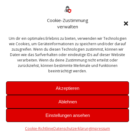
Backup
AD
2013
365
2010
Anmeldung
ESXI
Bautagebuch
ESX
Exchange
HP
Haus
Fritzbox
firewall
Cookie-Zustimmung
Microsoft
kostenlos
Linux
Office
Migration
verwalten
Open Source
Office 365
OSX
Powershell
Outlook
Server
Um dir ein optimales Erlebnis zu bieten, verwenden wir Technologien
Sicherheit
Sanierung
Security
SBS
wie Cookies, um Geräteinformationen zu speichern und/oder darauf
Sophos
SSL
Ubuntu
SIEM
Sicherung
zuzugreifen. Wenn du diesen Technologien zustimmst, können wir
Update
UTM
Veeam
Daten wie das Surfverhalten oder eindeutige IDs auf dieser Website
VCSA
Upgrade
VCenter
verarbeiten. Wenn du deine Zustimmung nicht erteilst oder
Windows
VMWare
VPN
WAZUH
zurückziehst, können bestimmte Merkmale und Funktionen
Zertifikat
beeinträchtigt werden.
Akzeptieren
Ablehnen
© 2026 Leibling.de. Erstellt mit WordPress und dem
Highlight
Einstellungen ansehen
Theme
Cookie-Richtlinie
Datenschutzerklärung
Impressum