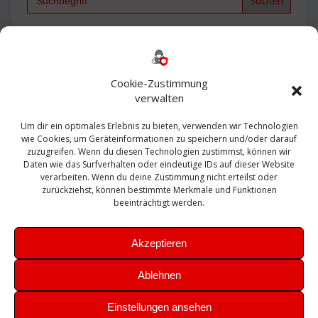
for:
Backup
AD
2013
365
2010
Anmeldung
ESXI
Bautagebuch
ESX
Exchange
HP
Haus
Fritzbox
firewall
Cookie-Zustimmung
Microsoft
kostenlos
Linux
Office
Migration
verwalten
Open Source
Office 365
OSX
Powershell
Outlook
Server
Um dir ein optimales Erlebnis zu bieten, verwenden wir Technologien
Sicherheit
Sanierung
Security
SBS
wie Cookies, um Geräteinformationen zu speichern und/oder darauf
Sophos
SSL
Ubuntu
SIEM
Sicherung
zuzugreifen. Wenn du diesen Technologien zustimmst, können wir
Update
UTM
Veeam
Daten wie das Surfverhalten oder eindeutige IDs auf dieser Website
VCSA
Upgrade
VCenter
verarbeiten. Wenn du deine Zustimmung nicht erteilst oder
Windows
VMWare
VPN
WAZUH
zurückziehst, können bestimmte Merkmale und Funktionen
Zertifikat
beeinträchtigt werden.
Akzeptieren
Ablehnen
© 2026 Leibling.de. Erstellt mit WordPress und dem
Highlight
Einstellungen ansehen
Theme