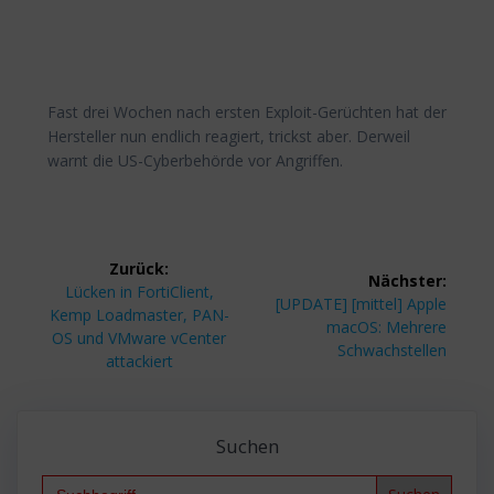
Fast drei Wochen nach ersten Exploit-Gerüchten hat der
Hersteller nun endlich reagiert, trickst aber. Derweil
warnt die US-Cyberbehörde vor Angriffen.
Beitragsnavigation
Zurück:
Nächster:
Vorheriger
Lücken in FortiClient,
Nächster
[UPDATE] [mittel] Apple
Beitrag:
Kemp Loadmaster, PAN-
Beitrag:
macOS: Mehrere
OS und VMware vCenter
Schwachstellen
attackiert
Suchen
Search