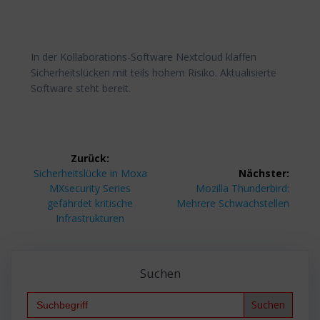
In der Kollaborations-Software Nextcloud klaffen
Sicherheitslücken mit teils hohem Risiko. Aktualisierte
Software steht bereit.
Beitragsnavigation
Zurück:
Vorheriger
Sicherheitslücke in Moxa
Nächster:
Beitrag:
Nächster
MXsecurity Series
Mozilla Thunderbird:
Beitrag:
gefährdet kritische
Mehrere Schwachstellen
Infrastrukturen
Suchen
Search
for: