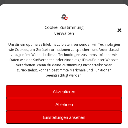
Backup
AD
2013
365
2010
Anmeldung
ESXI
Bautagebuch
ESX
Exchange
HP
Haus
Fritzbox
firewall
Cookie-Zustimmung
Microsoft
kostenlos
Linux
Office
Migration
verwalten
Open Source
Office 365
OSX
Powershell
Outlook
Server
Um dir ein optimales Erlebnis zu bieten, verwenden wir Technologien
Sicherheit
Sanierung
Security
SBS
wie Cookies, um Geräteinformationen zu speichern und/oder darauf
Sophos
SSL
Ubuntu
SIEM
Sicherung
zuzugreifen. Wenn du diesen Technologien zustimmst, können wir
Update
UTM
Veeam
Daten wie das Surfverhalten oder eindeutige IDs auf dieser Website
VCSA
Upgrade
VCenter
verarbeiten. Wenn du deine Zustimmung nicht erteilst oder
Windows
VMWare
VPN
WAZUH
zurückziehst, können bestimmte Merkmale und Funktionen
Zertifikat
beeinträchtigt werden.
Akzeptieren
Ablehnen
© 2026 Leibling.de. Erstellt mit WordPress und dem
Highlight
Einstellungen ansehen
Theme