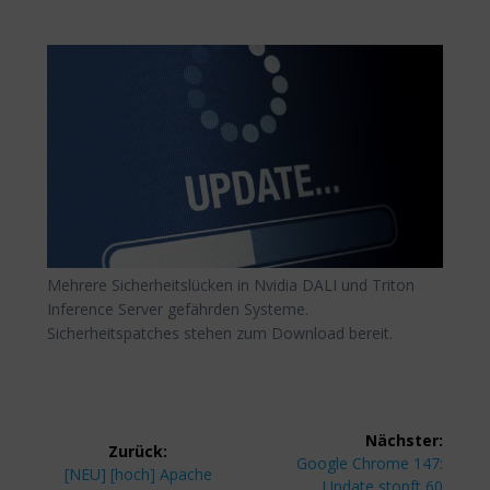
Mehrere Sicherheitslücken in Nvidia DALI und Triton
Inference Server gefährden Systeme.
Sicherheitspatches stehen zum Download bereit.
Beitragsnavigation
Nächster:
Zurück:
Nächster
Google Chrome 147:
Vorheriger
[NEU] [hoch] Apache
Beitrag:
Update stopft 60