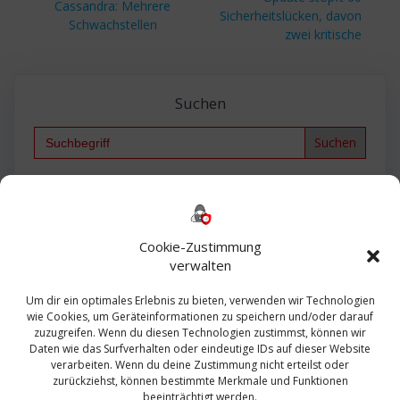
Beitrag:
Cassandra: Mehrere
Sicherheitslücken, davon
Schwachstellen
zwei kritische
Suchen
Search
for:
Backup
AD
2013
365
2010
Anmeldung
ESXI
Bautagebuch
ESX
Exchange
HP
Haus
Fritzbox
firewall
Cookie-Zustimmung
Microsoft
kostenlos
Linux
Office
Migration
verwalten
Open Source
Office 365
OSX
Powershell
Outlook
Server
Um dir ein optimales Erlebnis zu bieten, verwenden wir Technologien
Sicherheit
Sanierung
Security
SBS
wie Cookies, um Geräteinformationen zu speichern und/oder darauf
Sophos
SSL
Ubuntu
SIEM
Sicherung
zuzugreifen. Wenn du diesen Technologien zustimmst, können wir
Update
UTM
Veeam
Daten wie das Surfverhalten oder eindeutige IDs auf dieser Website
VCSA
Upgrade
VCenter
verarbeiten. Wenn du deine Zustimmung nicht erteilst oder
Windows
VMWare
VPN
WAZUH
zurückziehst, können bestimmte Merkmale und Funktionen
Zertifikat
beeinträchtigt werden.