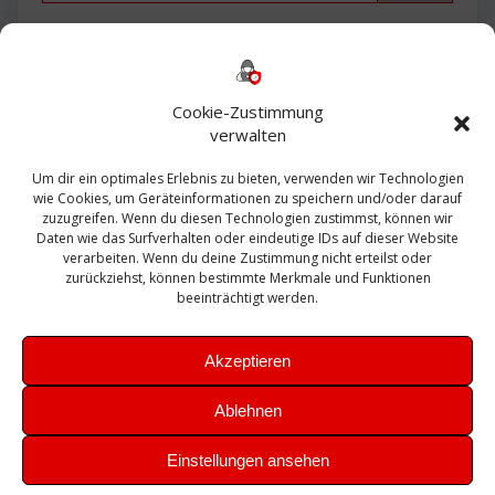
Backup
AD
2013
365
2010
Anmeldung
ESXI
Bautagebuch
ESX
Exchange
HP
Haus
Fritzbox
firewall
Cookie-Zustimmung
Microsoft
kostenlos
Linux
Office
Migration
verwalten
Open Source
Office 365
OSX
Powershell
Outlook
Server
Um dir ein optimales Erlebnis zu bieten, verwenden wir Technologien
Sicherheit
Sanierung
Security
SBS
wie Cookies, um Geräteinformationen zu speichern und/oder darauf
Sophos
SSL
Ubuntu
SIEM
Sicherung
zuzugreifen. Wenn du diesen Technologien zustimmst, können wir
Update
UTM
Veeam
Daten wie das Surfverhalten oder eindeutige IDs auf dieser Website
VCSA
Upgrade
VCenter
verarbeiten. Wenn du deine Zustimmung nicht erteilst oder
Windows
VMWare
VPN
WAZUH
zurückziehst, können bestimmte Merkmale und Funktionen
Zertifikat
beeinträchtigt werden.
Akzeptieren
Ablehnen
© 2026 Leibling.de. Erstellt mit WordPress und dem
Highlight
Einstellungen ansehen
Theme