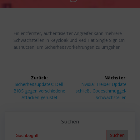
Ein entfernter, authentisierter Angreifer kann mehrere
Schwachstellen in Keycloak und Red Hat Single Sign On
ausnutzen, um Sicherheitsvorkehrungen zu umgehen.
Beitragsnavigation
Zurück:
Nächster:
Vorheriger
Nächster
Sicherheitsupdates: Dell-
Nvidia: Treiber-Update
Beitrag:
Beitrag:
BIOS gegen verschiedene
schließt Codeschmuggel-
Attacken gerüstet
Schwachstellen
Suchen
Search
for: