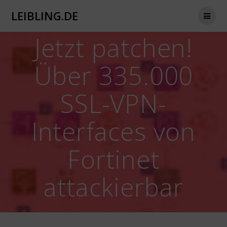
Zum
LEIBLING.DE
Inhalt
springen
Jetzt patchen!
Über 335.000
SSL-VPN-
Interfaces von
Fortinet
attackierbar