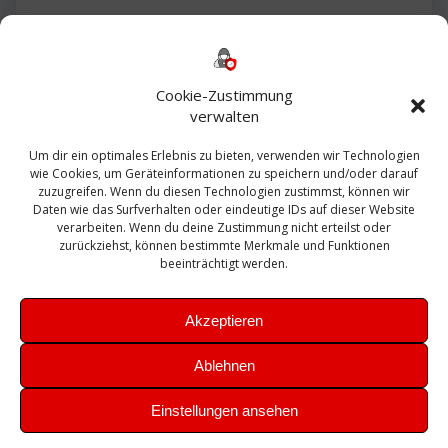
Backup
AD
2013
365
2010
Anmeldung
ESXI
Bautagebuch
ESX
Exchange
HP
Haus
Fritzbox
firewall
Cookie-Zustimmung
Microsoft
kostenlos
Linux
Office
Migration
verwalten
Open Source
Office 365
OSX
Powershell
Outlook
Server
Um dir ein optimales Erlebnis zu bieten, verwenden wir Technologien
Sicherheit
Sanierung
Security
SBS
wie Cookies, um Geräteinformationen zu speichern und/oder darauf
Sophos
SSL
Ubuntu
SIEM
Sicherung
zuzugreifen. Wenn du diesen Technologien zustimmst, können wir
Update
UTM
Veeam
Daten wie das Surfverhalten oder eindeutige IDs auf dieser Website
VCSA
Upgrade
VCenter
verarbeiten. Wenn du deine Zustimmung nicht erteilst oder
Windows
VMWare
VPN
WAZUH
zurückziehst, können bestimmte Merkmale und Funktionen
Zertifikat
beeinträchtigt werden.
Akzeptieren
Ablehnen
© 2026 Leibling.de. Erstellt mit WordPress und dem
Highlight
Einstellungen ansehen
Theme