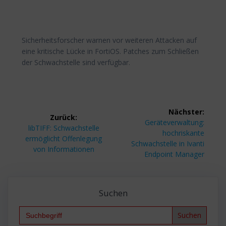
Sicherheitsforscher warnen vor weiteren Attacken auf
eine kritische Lücke in FortiOS. Patches zum Schließen
der Schwachstelle sind verfügbar.
Beitragsnavigation
Nächster:
Zurück:
Nächster
Geräteverwaltung:
Vorheriger
libTIFF: Schwachstelle
Beitrag:
hochriskante
Beitrag:
ermöglicht Offenlegung
Schwachstelle in Ivanti
von Informationen
Endpoint Manager
Suchen
Search
for: