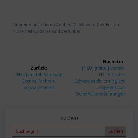
Angreifer attackieren Adobes Middleware ColdFusion.
Sicherheitsupdates sind verfügbar.
Beitragsnavigation
Nächster:
Nächster
Zurück:
[NEU] [mittel] Varnish
Vorheriger
Beitrag:
[NEU] [mittel] Samsung
HTTP Cache:
Beitrag:
Exynos: Mehrere
Schwachstelle ermöglicht
Schwachstellen
Umgehen von
Sicherheitsvorkehrungen
Suchen
Search
for: