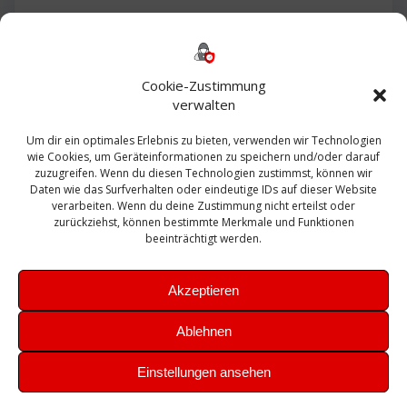
Backup
AD
2013
365
2010
Anmeldung
ESXI
Bautagebuch
ESX
Exchange
HP
Haus
Fritzbox
firewall
Cookie-Zustimmung
Microsoft
kostenlos
Linux
Office
Migration
verwalten
Open Source
Office 365
OSX
Powershell
Outlook
Server
Um dir ein optimales Erlebnis zu bieten, verwenden wir Technologien
Sicherheit
Sanierung
Security
SBS
wie Cookies, um Geräteinformationen zu speichern und/oder darauf
Sophos
SSL
Ubuntu
SIEM
Sicherung
zuzugreifen. Wenn du diesen Technologien zustimmst, können wir
Update
UTM
Veeam
Daten wie das Surfverhalten oder eindeutige IDs auf dieser Website
VCSA
Upgrade
VCenter
verarbeiten. Wenn du deine Zustimmung nicht erteilst oder
Windows
VMWare
VPN
WAZUH
zurückziehst, können bestimmte Merkmale und Funktionen
Zertifikat
beeinträchtigt werden.
Akzeptieren
Ablehnen
© 2026 Leibling.de. Erstellt mit WordPress und dem
Highlight
Einstellungen ansehen
Theme