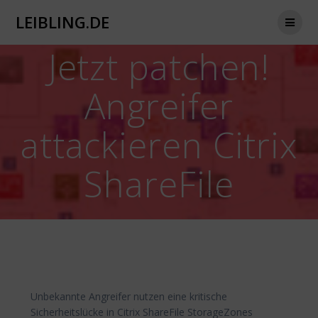
Zum
LEIBLING.DE
Inhalt
springen
Jetzt patchen!
Angreifer
attackieren Citrix
ShareFile
Unbekannte Angreifer nutzen eine kritische
Sicherheitslücke in Citrix ShareFile StorageZones