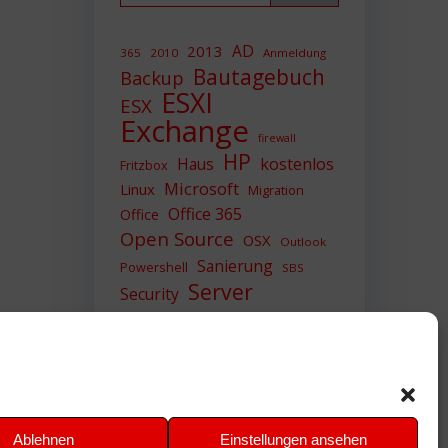
AD
2013
365
2010
Anmeldung
Bautagebuch
Backup
ESXI
ESX
Exchange
firewall
HP
Haus
kostenlos
Fritzbox
Microsoft
Linux
Migration
Office 365
Office
Open Source
OSX
Outlook
Sanierung
Powershell
SBS
Server
Security
Sicherheit
SIEM
Sicherung
Sophos
SSL
Ubuntu
Update
UTM
Upgrade
Veeam
VCSA
VCenter
VMWare
VPN
WAZUH
Ablehnen
Einstellungen ansehen