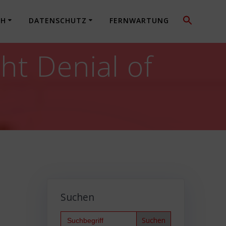
CH
DATENSCHUTZ
FERNWARTUNG
ht Denial of
Suchen
Search
for: