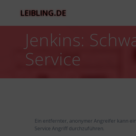
Zum
Inhalt
LEIBLING.DE
springen
Jenkins: Schwa
Service
Ein entfernter, anonymer Angreifer kann ein
Service Angriff durchzuführen.