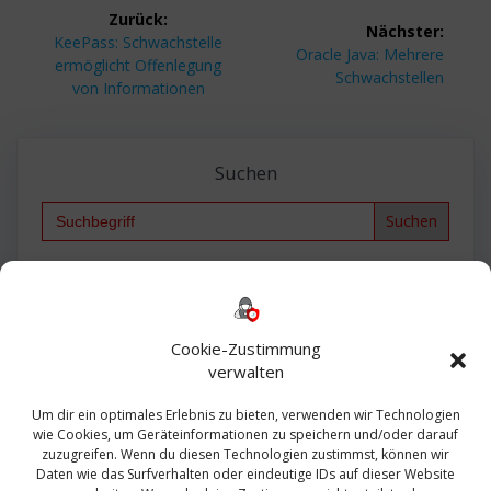
Beitragsnavigation
Zurück:
Nächster:
Vorheriger
KeePass: Schwachstelle
Nächster
Oracle Java: Mehrere
Beitrag:
ermöglicht Offenlegung
Beitrag:
Schwachstellen
von Informationen
Suchen
Search
for:
Backup
AD
2013
365
2010
Anmeldung
ESXI
Bautagebuch
ESX
Exchange
HP
Haus
Fritzbox
firewall
Cookie-Zustimmung
Microsoft
kostenlos
Linux
Office
Migration
verwalten
Open Source
Office 365
OSX
Powershell
Outlook
Server
Um dir ein optimales Erlebnis zu bieten, verwenden wir Technologien
Sicherheit
Sanierung
Security
SBS
wie Cookies, um Geräteinformationen zu speichern und/oder darauf
Sophos
SSL
Ubuntu
SIEM
Sicherung
zuzugreifen. Wenn du diesen Technologien zustimmst, können wir
Update
UTM
Veeam
Daten wie das Surfverhalten oder eindeutige IDs auf dieser Website
VCSA
Upgrade
VCenter