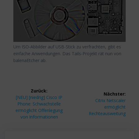
Um ISO-Abbilder auf USB-Stick zu verfrachten, gibt es
einfache Anwendungen. Das Tails-Projekt rät nun von
balenaEtcher ab.
Beitragsnavigation
Zurück:
Nächster:
Vorheriger
[NEU] [niedrig] Cisco IP
Nächster
Citrix Netscaler
Beitrag:
Phone: Schwachstelle
Beitrag:
ermöglicht
ermöglicht Offenlegung
Rechteausweitung
von Informationen