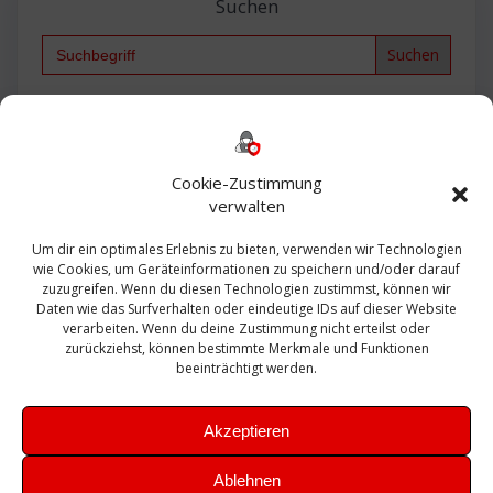
Suchen
Search
for:
Backup
AD
2013
365
2010
Anmeldung
ESXI
Bautagebuch
ESX
Exchange
HP
Haus
Fritzbox
firewall
Cookie-Zustimmung
Microsoft
kostenlos
Linux
Office
Migration
verwalten
Open Source
Office 365
OSX
Powershell
Outlook
Server
Um dir ein optimales Erlebnis zu bieten, verwenden wir Technologien
Sicherheit
Sanierung
Security
SBS
wie Cookies, um Geräteinformationen zu speichern und/oder darauf
Sophos
SSL
Ubuntu
SIEM
Sicherung
zuzugreifen. Wenn du diesen Technologien zustimmst, können wir
Update
UTM
Veeam
Daten wie das Surfverhalten oder eindeutige IDs auf dieser Website
VCSA
Upgrade
VCenter
verarbeiten. Wenn du deine Zustimmung nicht erteilst oder
Windows
VMWare
VPN
WAZUH
zurückziehst, können bestimmte Merkmale und Funktionen
Zertifikat
beeinträchtigt werden.
Akzeptieren
Ablehnen