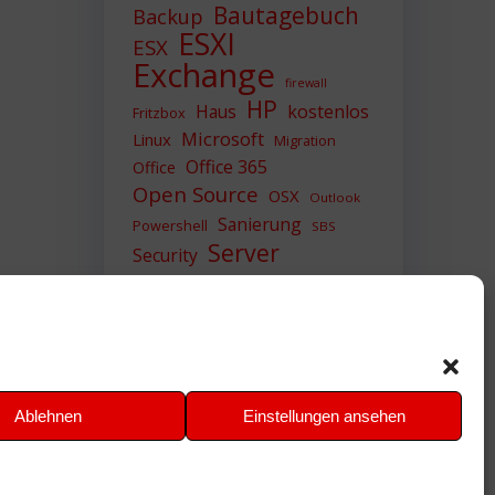
Bautagebuch
Backup
ESXI
ESX
Exchange
firewall
HP
Haus
kostenlos
Fritzbox
Microsoft
Linux
Migration
Office 365
Office
Open Source
OSX
Outlook
Sanierung
Powershell
SBS
Server
Security
Sicherheit
SIEM
Sicherung
Sophos
SSL
Ubuntu
Update
UTM
Upgrade
Veeam
VCSA
VCenter
VMWare
VPN
WAZUH
Ablehnen
Einstellungen ansehen
Windows
Zertifikat