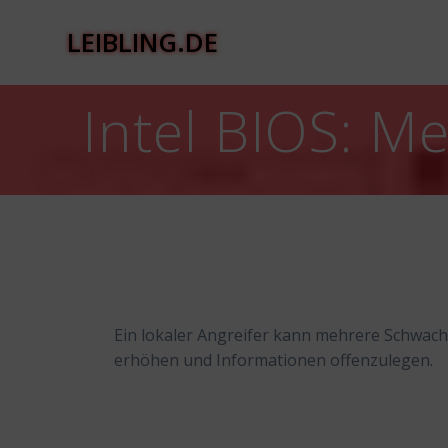
Zum
Inhalt
LEIBLING.DE
springen
Intel BIOS: M
Ein lokaler Angreifer kann mehrere Schwachs
erhöhen und Informationen offenzulegen.