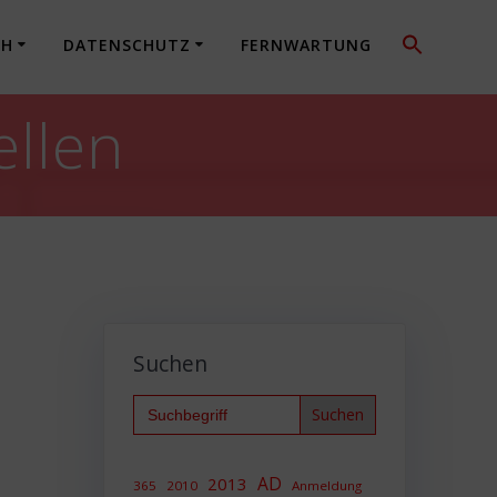
CH
DATENSCHUTZ
FERNWARTUNG
ellen
Suchen
Search
for:
AD
2013
365
2010
Anmeldung