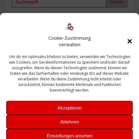
for:
Backup
AD
2013
365
2010
Anmeldung
ESXI
Bautagebuch
ESX
Exchange
HP
Haus
Fritzbox
firewall
Cookie-Zustimmung
Microsoft
kostenlos
Linux
Office
Migration
verwalten
Open Source
Office 365
OSX
Powershell
Outlook
Server
Um dir ein optimales Erlebnis zu bieten, verwenden wir Technologien
Sicherheit
Sanierung
Security
SBS
wie Cookies, um Geräteinformationen zu speichern und/oder darauf
Sophos
SSL
Ubuntu
SIEM
Sicherung
zuzugreifen. Wenn du diesen Technologien zustimmst, können wir
Update
UTM
Veeam
Daten wie das Surfverhalten oder eindeutige IDs auf dieser Website
VCSA
Upgrade
VCenter
verarbeiten. Wenn du deine Zustimmung nicht erteilst oder
Windows
VMWare
VPN
WAZUH
zurückziehst, können bestimmte Merkmale und Funktionen
Zertifikat
beeinträchtigt werden.
Akzeptieren
Ablehnen
© 2026 Leibling.de. Erstellt mit WordPress und dem
Highlight
Einstellungen ansehen
Theme