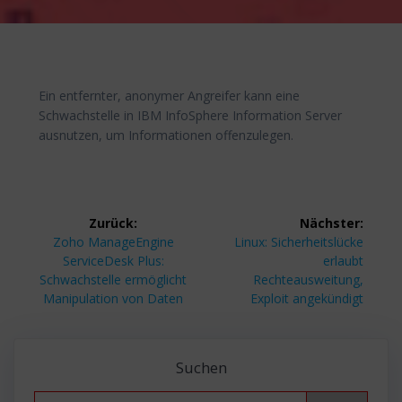
Ein entfernter, anonymer Angreifer kann eine
Schwachstelle in IBM InfoSphere Information Server
ausnutzen, um Informationen offenzulegen.
Beitragsnavigation
Zurück:
Nächster:
Vorheriger
Nächster
Zoho ManageEngine
Linux: Sicherheitslücke
Beitrag:
Beitrag:
ServiceDesk Plus:
erlaubt
Schwachstelle ermöglicht
Rechteausweitung,
Manipulation von Daten
Exploit angekündigt
Suchen
Search