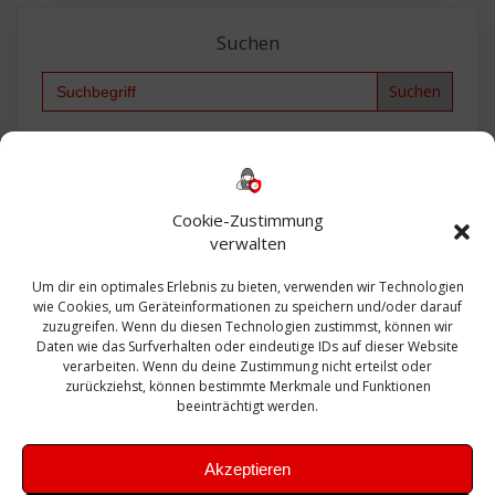
Suchen
Search
for:
Backup
AD
2013
365
2010
Anmeldung
ESXI
Bautagebuch
ESX
Exchange
HP
Haus
Fritzbox
firewall
Cookie-Zustimmung
Microsoft
kostenlos
Linux
Office
Migration
verwalten
Open Source
Office 365
OSX
Powershell
Outlook
Server
Um dir ein optimales Erlebnis zu bieten, verwenden wir Technologien
Sicherheit
Sanierung
Security
SBS
wie Cookies, um Geräteinformationen zu speichern und/oder darauf
Sophos
SSL
Ubuntu
SIEM
Sicherung
zuzugreifen. Wenn du diesen Technologien zustimmst, können wir
Update
UTM
Veeam
Daten wie das Surfverhalten oder eindeutige IDs auf dieser Website
VCSA
Upgrade
VCenter
verarbeiten. Wenn du deine Zustimmung nicht erteilst oder
Windows
VMWare
VPN
WAZUH
zurückziehst, können bestimmte Merkmale und Funktionen
Zertifikat
beeinträchtigt werden.
Akzeptieren