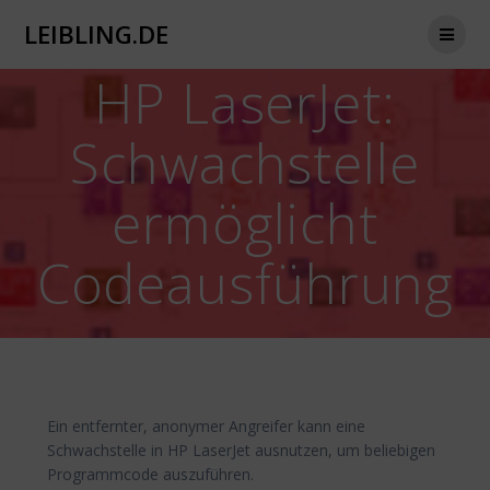
Zum
LEIBLING.DE
Inhalt
springen
HP LaserJet:
Schwachstelle
ermöglicht
Codeausführung
Ein entfernter, anonymer Angreifer kann eine
Schwachstelle in HP LaserJet ausnutzen, um beliebigen
Programmcode auszuführen.