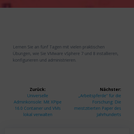
Lernen Sie an fünf Tagen mit vielen praktischen
Übungen, wie Sie VMware vSphere 7 und 8 installieren,
konfigurieren und administrieren.
Beitragsnavigation
Zurück:
Nächster:
Vorheriger
Nächster
Universelle
„Arbeitspferde“ für die
Beitrag:
Beitrag:
Adminkonsole: Mit XPipe
Forschung: Die
16.0 Container und VMs
meistzitierten Paper des
lokal verwalten
Jahrhunderts