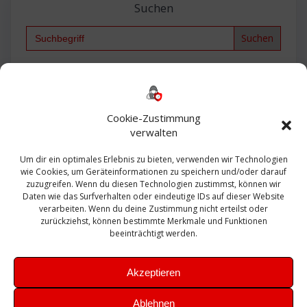
Suchen
Search
for:
Backup
AD
2013
365
2010
Anmeldung
ESXI
Bautagebuch
ESX
Exchange
HP
Haus
Fritzbox
firewall
Cookie-Zustimmung
Microsoft
kostenlos
Linux
Office
Migration
verwalten
Open Source
Office 365
OSX
Powershell
Outlook
Server
Um dir ein optimales Erlebnis zu bieten, verwenden wir Technologien
Sicherheit
Sanierung
Security
SBS
wie Cookies, um Geräteinformationen zu speichern und/oder darauf
Sophos
SSL
Ubuntu
SIEM
Sicherung
zuzugreifen. Wenn du diesen Technologien zustimmst, können wir
Update
UTM
Veeam
Daten wie das Surfverhalten oder eindeutige IDs auf dieser Website
VCSA
Upgrade
VCenter
verarbeiten. Wenn du deine Zustimmung nicht erteilst oder
Windows
VMWare
VPN
WAZUH
zurückziehst, können bestimmte Merkmale und Funktionen
Zertifikat
beeinträchtigt werden.
Akzeptieren
Ablehnen