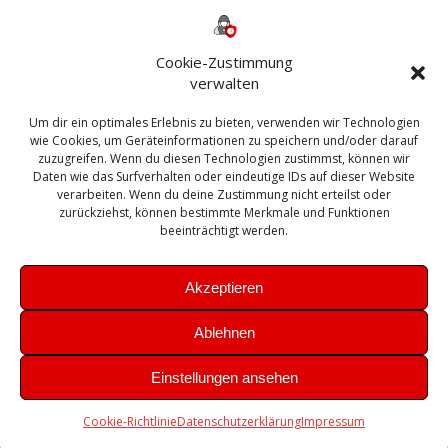
Backup
AD
2013
365
2010
Anmeldung
ESXI
Bautagebuch
ESX
Exchange
HP
Haus
Fritzbox
firewall
Cookie-Zustimmung
Microsoft
kostenlos
Linux
Office
Migration
verwalten
Open Source
Office 365
OSX
Powershell
Outlook
Server
Um dir ein optimales Erlebnis zu bieten, verwenden wir Technologien
Sicherheit
Sanierung
Security
SBS
wie Cookies, um Geräteinformationen zu speichern und/oder darauf
Sophos
SSL
Ubuntu
SIEM
Sicherung
zuzugreifen. Wenn du diesen Technologien zustimmst, können wir
Update
UTM
Veeam
Daten wie das Surfverhalten oder eindeutige IDs auf dieser Website
VCSA
Upgrade
VCenter
verarbeiten. Wenn du deine Zustimmung nicht erteilst oder
Windows
VMWare
VPN
WAZUH
zurückziehst, können bestimmte Merkmale und Funktionen
Zertifikat
beeinträchtigt werden.
Akzeptieren
Ablehnen
© 2026 Leibling.de. Erstellt mit WordPress und dem
Highlight
Einstellungen ansehen
Theme
Cookie-Richtlinie
Datenschutzerklärung
Impressum