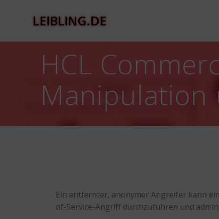
Zum
Inhalt
LEIBLING.DE
springen
HCL Commerce
Manipulation 
Ein entfernter, anonymer Angreifer kann ei
of-Service-Angriff durchzuführen und admi