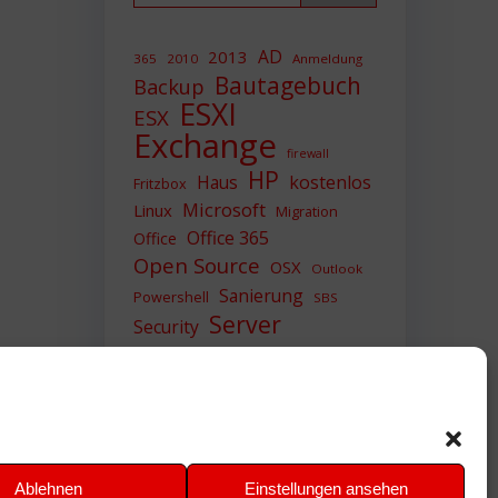
AD
2013
365
2010
Anmeldung
Bautagebuch
Backup
ESXI
ESX
Exchange
firewall
HP
Haus
kostenlos
Fritzbox
Microsoft
Linux
Migration
Office 365
Office
Open Source
OSX
Outlook
Sanierung
Powershell
SBS
Server
Security
Sicherheit
SIEM
Sicherung
Sophos
SSL
Ubuntu
Update
UTM
Upgrade
Veeam
VCSA
VCenter
VMWare
VPN
WAZUH
Ablehnen
Einstellungen ansehen