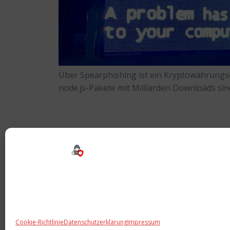
Über Spearphishing ist ein Kryptowährungsd
node.js-Pakete mit Milliarden Downloads sin
Beitragsnavigation
Cookie-Richtlinie
Datenschutzerklärung
Impressum