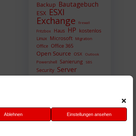
Bautagebuch
Backup
ESXI
ESX
Exchange
firewall
HP
Haus
kostenlos
Fritzbox
Microsoft
Linux
Migration
Office 365
Office
Open Source
OSX
Outlook
Sanierung
Powershell
SBS
Server
Security
Sicherheit
SIEM
Sicherung
Sophos
SSL
Ubuntu
Update
UTM
Upgrade
Veeam
VCSA
VCenter
VMWare
VPN
WAZUH
Ablehnen
Einstellungen ansehen
Windows
Zertifikat