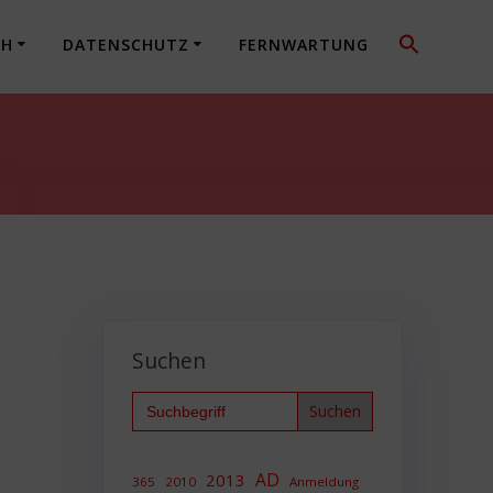
CH
DATENSCHUTZ
FERNWARTUNG
Suchen
Search
for:
AD
2013
365
2010
Anmeldung