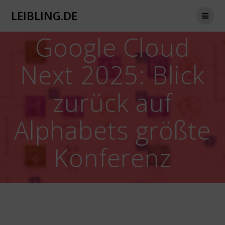
Zum
LEIBLING.DE
Inhalt
springen
Google Cloud
Next 2025: Blick
zurück auf
Alphabets größte
Konferenz