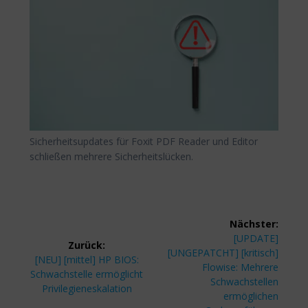
Sicherheitsupdates für Foxit PDF Reader und Editor
schließen mehrere Sicherheitslücken.
Beitragsnavigation
Nächster:
Nächster
[UPDATE]
Zurück:
Beitrag:
[UNGEPATCHT] [kritisch]
Vorheriger
[NEU] [mittel] HP BIOS:
Flowise: Mehrere
Beitrag:
Schwachstelle ermöglicht
Schwachstellen
Privilegieneskalation
ermöglichen