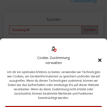
Codeausführung
Suchen
Search
for:
Backup
AD
2013
365
2010
Anmeldung
ESXI
Bautagebuch
ESX
Exchange
HP
Haus
Fritzbox
firewall
Cookie-Zustimmung
Microsoft
kostenlos
Linux
Office
Migration
verwalten
Open Source
Office 365
OSX
Powershell
Outlook
Server
Um dir ein optimales Erlebnis zu bieten, verwenden wir Technologien
Sicherheit
Sanierung
Security
SBS
wie Cookies, um Geräteinformationen zu speichern und/oder darauf
Sophos
SSL
Ubuntu
SIEM
Sicherung
zuzugreifen. Wenn du diesen Technologien zustimmst, können wir
Update
UTM
Veeam
Daten wie das Surfverhalten oder eindeutige IDs auf dieser Website
VCSA
Upgrade
VCenter
verarbeiten. Wenn du deine Zustimmung nicht erteilst oder
Windows
VMWare
VPN
WAZUH
zurückziehst, können bestimmte Merkmale und Funktionen
Zertifikat
beeinträchtigt werden.