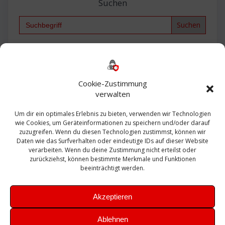
Suchen
Search
for:
Backup
AD
2013
365
2010
Anmeldung
ESXI
Bautagebuch
ESX
Exchange
HP
Haus
Fritzbox
firewall
Cookie-Zustimmung
Microsoft
kostenlos
Linux
Office
Migration
verwalten
Open Source
Office 365
OSX
Powershell
Outlook
Server
Um dir ein optimales Erlebnis zu bieten, verwenden wir Technologien
Sicherheit
Sanierung
Security
SBS
wie Cookies, um Geräteinformationen zu speichern und/oder darauf
Sophos
SSL
Ubuntu
SIEM
Sicherung
zuzugreifen. Wenn du diesen Technologien zustimmst, können wir
Update
UTM
Veeam
Daten wie das Surfverhalten oder eindeutige IDs auf dieser Website
VCSA
Upgrade
VCenter
verarbeiten. Wenn du deine Zustimmung nicht erteilst oder
Windows
VMWare
VPN
WAZUH
zurückziehst, können bestimmte Merkmale und Funktionen
Zertifikat
beeinträchtigt werden.
Akzeptieren
Ablehnen