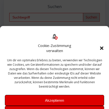
Suchen
Search
for:
Backup
AD
2013
365
2010
Anmeldung
ESXI
Bautagebuch
ESX
Exchange
HP
Haus
Fritzbox
firewall
Cookie-Zustimmung
Microsoft
kostenlos
Linux
Office
Migration
verwalten
Open Source
Office 365
OSX
Powershell
Outlook
Server
Um dir ein optimales Erlebnis zu bieten, verwenden wir Technologien
Sicherheit
Sanierung
Security
SBS
wie Cookies, um Geräteinformationen zu speichern und/oder darauf
Sophos
SSL
Ubuntu
SIEM
Sicherung
zuzugreifen. Wenn du diesen Technologien zustimmst, können wir
Update
UTM
Veeam
Daten wie das Surfverhalten oder eindeutige IDs auf dieser Website
VCSA
Upgrade
VCenter
verarbeiten. Wenn du deine Zustimmung nicht erteilst oder
Windows
VMWare
VPN
WAZUH
zurückziehst, können bestimmte Merkmale und Funktionen
Zertifikat
beeinträchtigt werden.
Akzeptieren