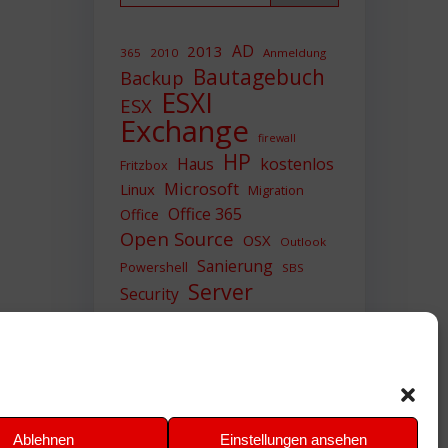
AD
2013
365
2010
Anmeldung
Bautagebuch
Backup
ESXI
ESX
Exchange
firewall
HP
Haus
kostenlos
Fritzbox
Microsoft
Linux
Migration
Office 365
Office
Open Source
OSX
Outlook
Sanierung
Powershell
SBS
Server
Security
Sicherheit
SIEM
Sicherung
Sophos
SSL
Ubuntu
Update
UTM
Upgrade
Veeam
VCSA
VCenter
VMWare
VPN
WAZUH
Ablehnen
Einstellungen ansehen