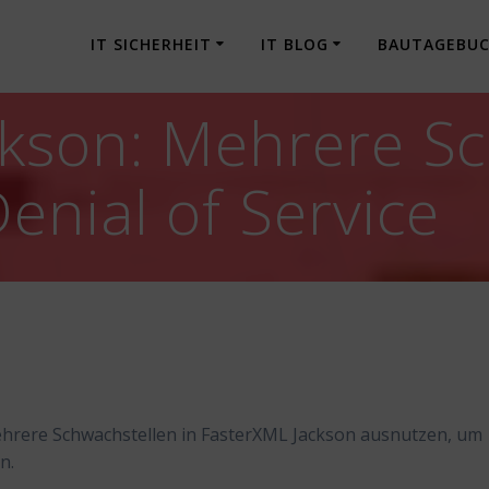
IT SICHERHEIT
IT BLOG
BAUTAGEBU
kson: Mehrere S
enial of Service
ehrere Schwachstellen in FasterXML Jackson ausnutzen, um
n.