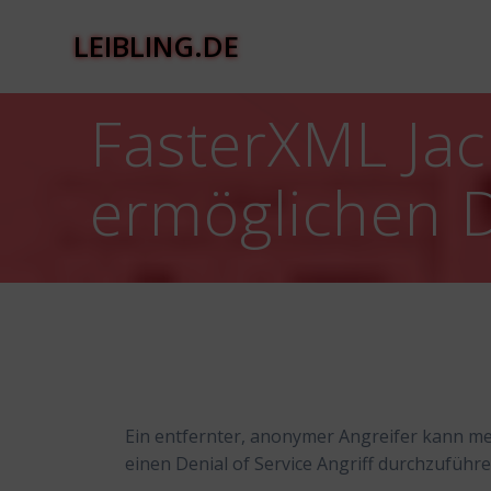
Zum
Inhalt
LEIBLING.DE
springen
FasterXML Jac
ermöglichen D
Ein entfernter, anonymer Angreifer kann m
einen Denial of Service Angriff durchzuführe