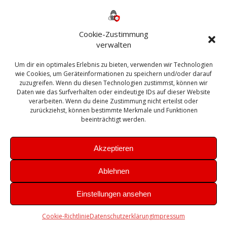
Backup
AD
2013
365
2010
Anmeldung
ESXI
Bautagebuch
ESX
Exchange
HP
Haus
Fritzbox
firewall
Cookie-Zustimmung
Microsoft
kostenlos
Linux
Office
Migration
verwalten
Open Source
Office 365
OSX
Powershell
Outlook
Server
Um dir ein optimales Erlebnis zu bieten, verwenden wir Technologien
Sicherheit
Sanierung
Security
SBS
wie Cookies, um Geräteinformationen zu speichern und/oder darauf
Sophos
SSL
Ubuntu
SIEM
Sicherung
zuzugreifen. Wenn du diesen Technologien zustimmst, können wir
Update
UTM
Veeam
Daten wie das Surfverhalten oder eindeutige IDs auf dieser Website
VCSA
Upgrade
VCenter
verarbeiten. Wenn du deine Zustimmung nicht erteilst oder
Windows
VMWare
VPN
WAZUH
zurückziehst, können bestimmte Merkmale und Funktionen
Zertifikat
beeinträchtigt werden.
Akzeptieren
Ablehnen
© 2026 Leibling.de. Erstellt mit WordPress und dem
Highlight
Einstellungen ansehen
Theme
Cookie-Richtlinie
Datenschutzerklärung
Impressum