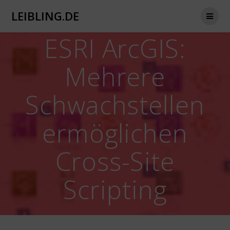
Zum
LEIBLING.DE
Inhalt
springen
ESRI ArcGIS:
Mehrere
Schwachstellen
ermöglichen
Cross-Site
Scripting