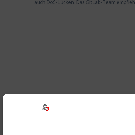
auch DoS-Lücken. Das GitLab-Team empfiehl
Beitragsnavigation