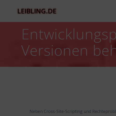
Zum
Inhalt
LEIBLING.DE
springen
Entwicklungsp
Versionen beh
Neben Cross-Site-Scripting und Rechtepro