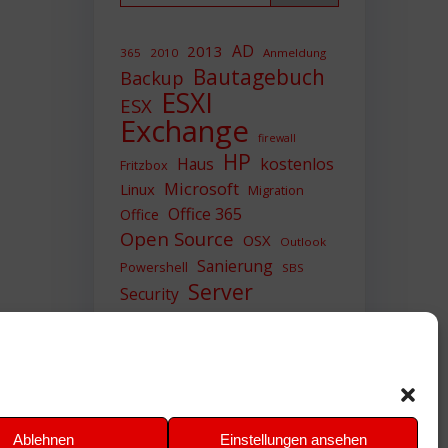
AD
2013
365
2010
Anmeldung
Bautagebuch
Backup
ESXI
ESX
Exchange
firewall
HP
Haus
kostenlos
Fritzbox
Microsoft
Linux
Migration
Office 365
Office
Open Source
OSX
Outlook
Sanierung
Powershell
SBS
Server
Security
Sicherheit
SIEM
Sicherung
Sophos
SSL
Ubuntu
Update
UTM
Upgrade
Veeam
VCSA
VCenter
VMWare
VPN
WAZUH
Ablehnen
Einstellungen ansehen