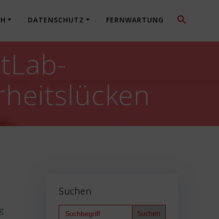
CH
DATENSCHUTZ
FERNWARTUNG
itLab-
heitslücken
Suchen
Search
ng
for: