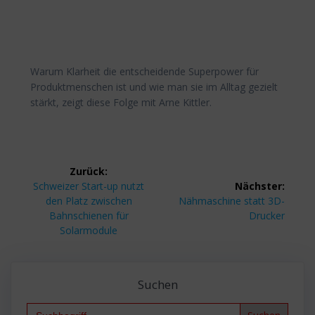
Warum Klarheit die entscheidende Superpower für
Produktmenschen ist und wie man sie im Alltag gezielt
stärkt, zeigt diese Folge mit Arne Kittler.
Beitragsnavigation
Zurück:
Vorheriger
Schweizer Start-up nutzt
Nächster:
Beitrag:
Nächster
den Platz zwischen
Nähmaschine statt 3D-
Beitrag:
Bahnschienen für
Drucker
Solarmodule
Suchen
Search