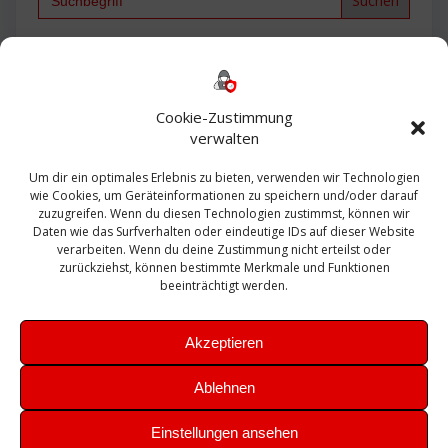
for:
Backup
AD
2013
365
2010
Anmeldung
ESXI
Bautagebuch
ESX
Exchange
HP
Haus
Fritzbox
firewall
Cookie-Zustimmung
Microsoft
kostenlos
Linux
Office
Migration
verwalten
Open Source
Office 365
OSX
Powershell
Outlook
Server
Um dir ein optimales Erlebnis zu bieten, verwenden wir Technologien
Sicherheit
Sanierung
Security
SBS
wie Cookies, um Geräteinformationen zu speichern und/oder darauf
Sophos
SSL
Ubuntu
SIEM
Sicherung
zuzugreifen. Wenn du diesen Technologien zustimmst, können wir
Update
UTM
Veeam
Daten wie das Surfverhalten oder eindeutige IDs auf dieser Website
VCSA
Upgrade
VCenter
verarbeiten. Wenn du deine Zustimmung nicht erteilst oder
Windows
VMWare
VPN
WAZUH
zurückziehst, können bestimmte Merkmale und Funktionen
Zertifikat
beeinträchtigt werden.
Akzeptieren
Ablehnen
© 2026 Leibling.de. Erstellt mit WordPress und dem
Highlight
Einstellungen ansehen
Theme