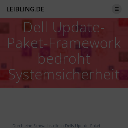
Zum
LEIBLING.DE
Inhalt
springen
Dell Update-
Paket-Framework
bedroht
Systemsicherheit
Durch eine Schwachstelle in Dells Update-Paket-