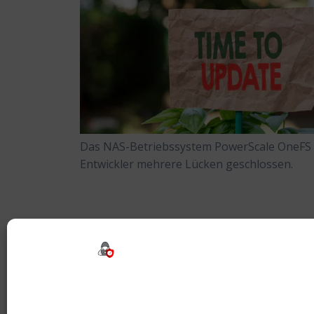
Das NAS-Betriebssystem PowerScale OneFS vo
Entwickler mehrere Lücken geschlossen.
Beitragsnavigation