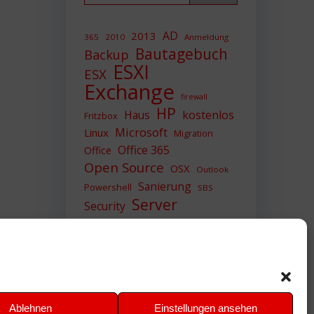
AD
2013
365
2010
Anmeldung
Bautagebuch
Backup
ESXI
ESX
Exchange
firewall
HP
Haus
kostenlos
Fritzbox
Microsoft
Linux
Migration
Office 365
Office
Open Source
OSX
Outlook
Sanierung
Powershell
SBS
Server
Security
Sicherheit
SIEM
Sicherung
Sophos
SSL
Ubuntu
Update
UTM
Upgrade
Veeam
VCSA
VCenter
VMWare
VPN
WAZUH
Ablehnen
Einstellungen ansehen