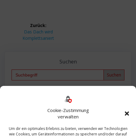
Beitragsnavigation
Zurück:
Vorheriger
Das Dach wird
Beitrag:
Komplettsaniert
Suchen
Search
for:
Backup
AD
2013
365
2010
Anmeldung
ESXI
Bautagebuch
ESX
Exchange
HP
Haus
Fritzbox
firewall
Cookie-Zustimmung
Microsoft
kostenlos
Linux
Office
Migration
verwalten
Open Source
Office 365
OSX
Powershell
Outlook
Server
Um dir ein optimales Erlebnis zu bieten, verwenden wir Technologien
Sicherheit
Sanierung
Security
SBS
wie Cookies, um Geräteinformationen zu speichern und/oder darauf