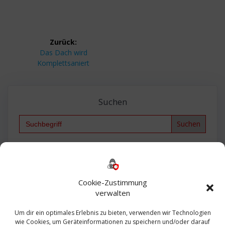
Beitragsnavigation
Zurück:
Vorheriger
Das Dach wird
Beitrag:
Komplettsaniert
Suchen
Search
for:
Backup
AD
2013
365
2010
Anmeldung
ESXI
Bautagebuch
ESX
Exchange
HP
Haus
Fritzbox
firewall
Cookie-Zustimmung
Microsoft
kostenlos
Linux
Office
Migration
verwalten
Open Source
Office 365
OSX
Powershell
Outlook
Server
Um dir ein optimales Erlebnis zu bieten, verwenden wir Technologien
Sicherheit
Sanierung
Security
SBS
wie Cookies, um Geräteinformationen zu speichern und/oder darauf