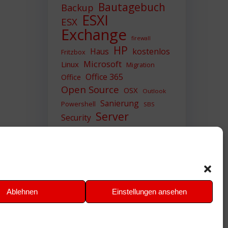
Bautagebuch
Backup
ESXI
ESX
Exchange
firewall
HP
Haus
kostenlos
Fritzbox
Microsoft
Linux
Migration
Office 365
Office
Open Source
OSX
Outlook
Sanierung
Powershell
SBS
Server
Security
Sicherheit
SIEM
Sicherung
Sophos
SSL
Ubuntu
Update
UTM
Upgrade
Veeam
VCSA
VCenter
VMWare
VPN
WAZUH
Ablehnen
Einstellungen ansehen
Windows
Zertifikat