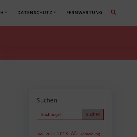
CH
DATENSCHUTZ
FERNWARTUNG
Suchen
Search
for:
AD
2013
365
2010
Anmeldung