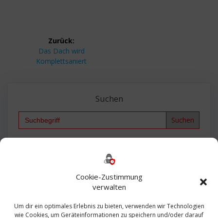
Beitragsnavigation
Zurück:
Vorheriger
Das Dach wird
Beitrag:
Komplettsaniert
Suchen
Search
for:
Backup
AD
2013
365
2010
Anmeldung
ESXI
Bautagebuch
ESX
Exchange
HP
Haus
Fritzbox
firewall
Cookie-Zustimmung
Microsoft
kostenlos
Linux
Office
Migration
verwalten
Open Source
Office 365
OSX
Powershell
Outlook
Server
Um dir ein optimales Erlebnis zu bieten, verwenden wir Technologien
Sicherheit
Sanierung
Security
SBS
wie Cookies, um Geräteinformationen zu speichern und/oder darauf