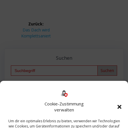
Beitragsnavigation
Zurück:
Vorheriger
Das Dach wird
Beitrag:
Komplettsaniert
Suchen
Search
for:
Backup
AD
2013
365
2010
Anmeldung
ESXI
Bautagebuch
ESX
Exchange
HP
Haus
Fritzbox
firewall
Cookie-Zustimmung
Microsoft
kostenlos
Linux
Office
Migration
verwalten
Open Source
Office 365
OSX
Powershell
Outlook
Server
Um dir ein optimales Erlebnis zu bieten, verwenden wir Technologien
Sicherheit
Sanierung
Security
SBS
wie Cookies, um Geräteinformationen zu speichern und/oder darauf