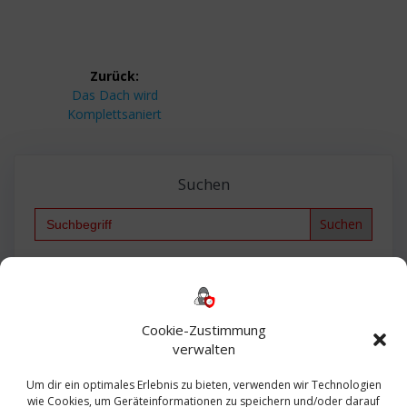
Beitragsnavigation
Zurück:
Vorheriger
Das Dach wird
Beitrag:
Komplettsaniert
Suchen
Search
for:
Backup
AD
2013
365
2010
Anmeldung
ESXI
Bautagebuch
ESX
Exchange
HP
Haus
Fritzbox
firewall
Cookie-Zustimmung
Microsoft
kostenlos
Linux
Office
Migration
verwalten
Open Source
Office 365
OSX
Powershell
Outlook
Server
Um dir ein optimales Erlebnis zu bieten, verwenden wir Technologien
Sicherheit
Sanierung
Security
SBS
wie Cookies, um Geräteinformationen zu speichern und/oder darauf