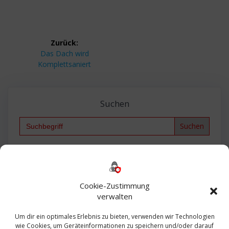
Beitragsnavigation
Zurück:
Vorheriger
Das Dach wird
Beitrag:
Komplettsaniert
Suchen
Search
for:
Backup
AD
2013
365
2010
Anmeldung
ESXI
Bautagebuch
ESX
Exchange
HP
Haus
Fritzbox
firewall
Cookie-Zustimmung
Microsoft
kostenlos
Linux
Office
Migration
verwalten
Open Source
Office 365
OSX
Powershell
Outlook
Server
Um dir ein optimales Erlebnis zu bieten, verwenden wir Technologien
Sicherheit
Sanierung
Security
SBS
wie Cookies, um Geräteinformationen zu speichern und/oder darauf