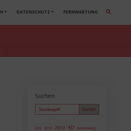
CH
DATENSCHUTZ
FERNWARTUNG
Suchen
Search
for:
AD
2013
365
2010
Anmeldung