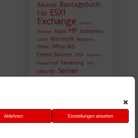
Bautagebuch
Backup
ESXI
ESX
Exchange
firewall
HP
Haus
kostenlos
Fritzbox
Microsoft
Linux
Migration
Office 365
Office
Open Source
OSX
Outlook
Sanierung
Powershell
SBS
Server
Security
Sicherheit
SIEM
Sicherung
Sophos
SSL
Ubuntu
Update
UTM
Upgrade
Veeam
VCSA
VCenter
VMWare
VPN
WAZUH
Ablehnen
Einstellungen ansehen
Windows
Zertifikat