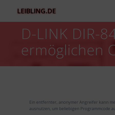
Zum
Inhalt
LEIBLING.DE
springen
D-LINK DIR-8
ermöglichen 
Ein entfernter, anonymer Angreifer kann m
ausnutzen, um beliebigen Programmcode a