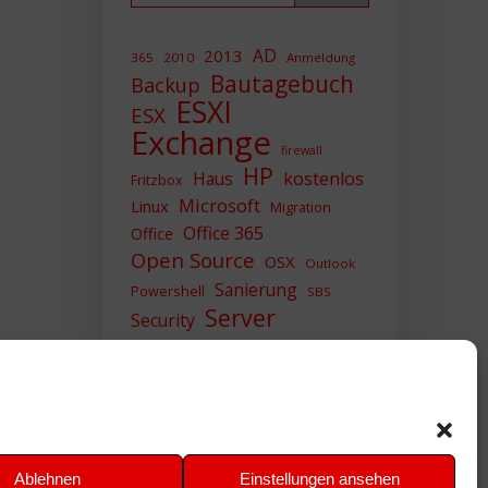
AD
2013
365
2010
Anmeldung
Bautagebuch
Backup
ESXI
ESX
Exchange
firewall
HP
Haus
kostenlos
Fritzbox
Microsoft
Linux
Migration
Office 365
Office
Open Source
OSX
Outlook
Sanierung
Powershell
SBS
Server
Security
Sicherheit
SIEM
Sicherung
Sophos
SSL
Ubuntu
Update
UTM
Upgrade
Veeam
VCSA
VCenter
VMWare
VPN
WAZUH
Ablehnen
Einstellungen ansehen