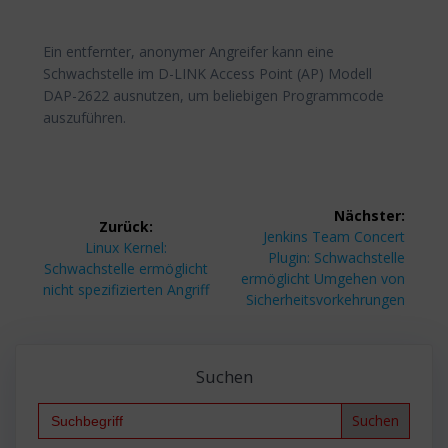
Ein entfernter, anonymer Angreifer kann eine
Schwachstelle im D-LINK Access Point (AP) Modell
DAP-2622 ausnutzen, um beliebigen Programmcode
auszuführen.
Beitragsnavigation
Nächster:
Zurück:
Nächster
Jenkins Team Concert
Vorheriger
Linux Kernel:
Beitrag:
Plugin: Schwachstelle
Beitrag:
Schwachstelle ermöglicht
ermöglicht Umgehen von
nicht spezifizierten Angriff
Sicherheitsvorkehrungen
Suchen
Search
for: