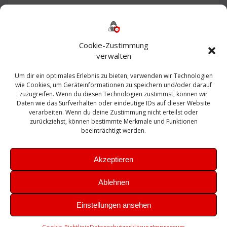
Backup
AD
2013
365
2010
Anmeldung
ESXI
Bautagebuch
ESX
Exchange
HP
Haus
Fritzbox
firewall
Cookie-Zustimmung
Microsoft
kostenlos
Linux
Office
Migration
verwalten
Open Source
Office 365
OSX
Powershell
Outlook
Server
Um dir ein optimales Erlebnis zu bieten, verwenden wir Technologien
Sicherheit
Sanierung
Security
SBS
wie Cookies, um Geräteinformationen zu speichern und/oder darauf
Sophos
SSL
Ubuntu
SIEM
Sicherung
zuzugreifen. Wenn du diesen Technologien zustimmst, können wir
Update
UTM
Veeam
Daten wie das Surfverhalten oder eindeutige IDs auf dieser Website
VCSA
Upgrade
VCenter
verarbeiten. Wenn du deine Zustimmung nicht erteilst oder
Windows
VMWare
VPN
WAZUH
zurückziehst, können bestimmte Merkmale und Funktionen
Zertifikat
beeinträchtigt werden.
Akzeptieren
Ablehnen
© 2026 Leibling.de. Erstellt mit WordPress und dem
Highlight
Einstellungen ansehen
Theme